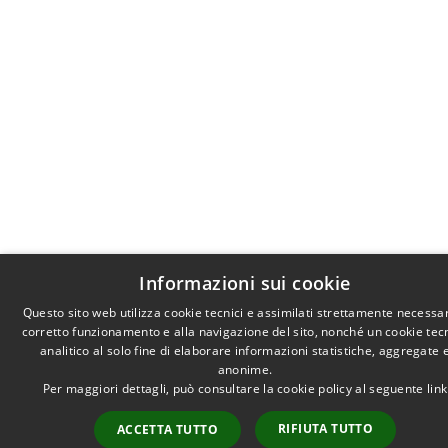
Informazioni sui cookie
Questo sito web utilizza cookie tecnici e assimilati strettamente necessar
corretto funzionamento e alla navigazione del sito, nonché un cookie tec
analitico al solo fine di elaborare informazioni statistiche, aggregate 
anonime.
Per maggiori dettagli, può consultare la cookie policy al seguente
link
RIFIUTA TUTTO
ACCETTA TUTTO