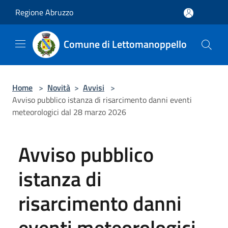
Salta al contenuto principale
Regione Abruzzo
Comune di Lettomanoppello
Home
>
Novità
>
Avvisi
>
Avviso pubblico istanza di risarcimento danni eventi
meteorologici dal 28 marzo 2026
Avviso pubblico
istanza di
risarcimento danni
eventi meteorologici