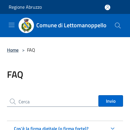
Salta al contenuto principale
Regione Abruzzo
Comune di Lettomanoppello
Home
>
FAQ
FAQ
Cerca nel sito
Invio
Cos'è la firma digitale (o firma forte)?