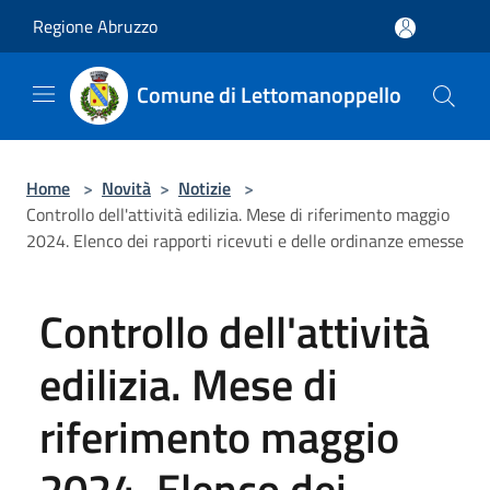
Salta al contenuto principale
Regione Abruzzo
Comune di Lettomanoppello
Home
>
Novità
>
Notizie
>
Controllo dell'attività edilizia. Mese di riferimento maggio
2024. Elenco dei rapporti ricevuti e delle ordinanze emesse
Controllo dell'attività
edilizia. Mese di
riferimento maggio
2024. Elenco dei