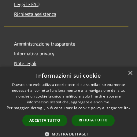
Leggi le FAQ
Richiesta assistenza
Amministrazione trasparente
Informativa privacy
Note legali
×
Dichiarazione di accessibilità
Informazioni sui cookie
Questo sito web utilizza cookie tecnici e assimilati strettamente
necessari al corretto funzionamento e alla navigazione del sito,
nonché un cookie tecnico analitico al solo fine di elaborare
informazioni statistiche, aggregate e anonime.
RSS
Copyright © 2026 • Comune di
Per maggiori dettagli, può consultare la cookie policy al seguente
link
Accessibilità
Lettomanoppello • Powered by
Privacy
Municipium
Accesso
•
RIFIUTA TUTTO
ACCETTA TUTTO
Cookie
redazione
Mappa del sito
MOSTRA DETTAGLI