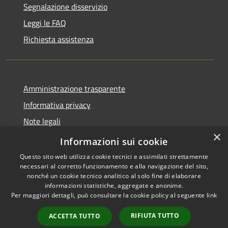
Segnalazione disservizio
Leggi le FAQ
Richiesta assistenza
Amministrazione trasparente
Informativa privacy
Note legali
×
Dichiarazione di accessibilità
Informazioni sui cookie
Questo sito web utilizza cookie tecnici e assimilati strettamente
necessari al corretto funzionamento e alla navigazione del sito,
nonché un cookie tecnico analitico al solo fine di elaborare
informazioni statistiche, aggregate e anonime.
RSS
Copyright © 2026 • Comune di
Per maggiori dettagli, può consultare la cookie policy al seguente
link
Accessibilità
Lettomanoppello • Powered by
Privacy
Municipium
Accesso
•
RIFIUTA TUTTO
ACCETTA TUTTO
Cookie
redazione