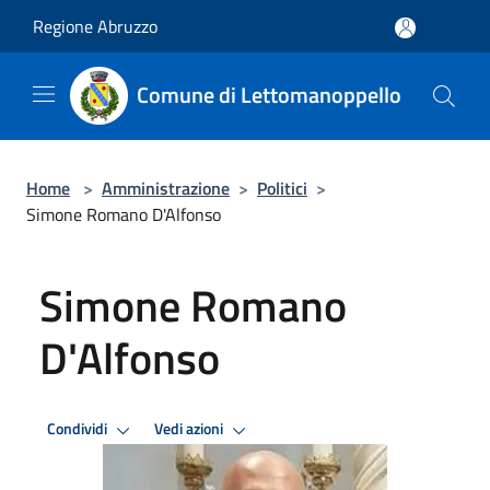
Salta al contenuto principale
Regione Abruzzo
Comune di Lettomanoppello
Home
>
Amministrazione
>
Politici
>
Simone Romano D'Alfonso
Simone Romano
D'Alfonso
Condividi
Vedi azioni