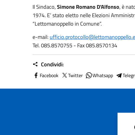
Il Sindaco,
Simone Romano D'Alfonso
, è nat
1974. E’ stato eletto nelle Elezioni Amminist
“Lettomanoppello in Comune”.
e-mail:
ufficio.protocollo@lettomanoppello.
Tel. 085.8570755 - Fax 085.8570134
Condividi:
Facebook
Twitter
Whatsapp
Teleg