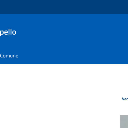
pello
il Comune
Ved