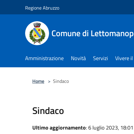
Salta al contenuto principale
Regione Abruzzo
Comune di Lettomanop
Amministrazione
Novità
Servizi
Vivere 
Home
>
Sindaco
Sindaco
Ultimo aggiornamento
: 6 luglio 2023, 18:01