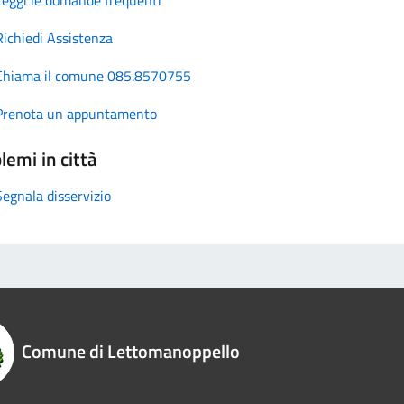
Richiedi Assistenza
Chiama il comune 085.8570755
Prenota un appuntamento
lemi in città
Segnala disservizio
Comune di Lettomanoppello