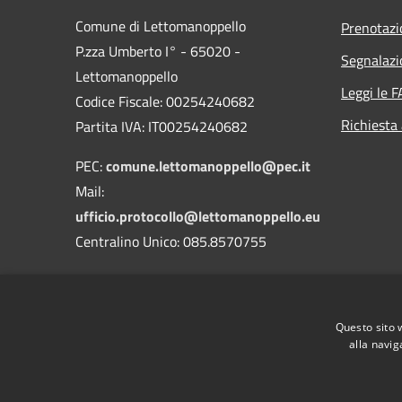
Comune di Lettomanoppello
Prenotaz
P.zza Umberto I° - 65020 -
Segnalazi
Lettomanoppello
Leggi le 
Codice Fiscale: 00254240682
Richiesta
Partita IVA: IT00254240682
PEC:
comune.lettomanoppello@pec.it
Mail:
ufficio.protocollo@lettomanoppello.eu
Centralino Unico: 085.8570755
Codice Univoco: UFN1J9
Codice IPA: c_e558
Questo sito 
alla navig