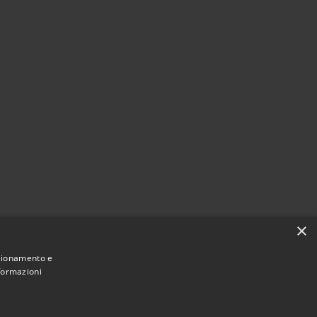
×
nzionamento e
nformazioni