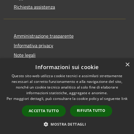
Richiesta assistenza
Amministrazione trasparente
Informativa privacy
Note legali
×
Dichiarazione di accessibilità
Informazioni sui cookie
Questo sito web utilizza cookie tecnici e assimilati strettamente
necessari al corretto funzionamento e alla navigazione del sito,
nonché un cookie tecnico analitico al solo fine di elaborare
informazioni statistiche, aggregate e anonime.
RSS
Copyright © 2026 • Comune di
Per maggiori dettagli, può consultare la cookie policy al seguente
link
Accessibilità
Lettomanoppello • Powered by
Privacy
Municipium
Accesso
•
RIFIUTA TUTTO
ACCETTA TUTTO
Cookie
redazione
Mappa del sito
MOSTRA DETTAGLI