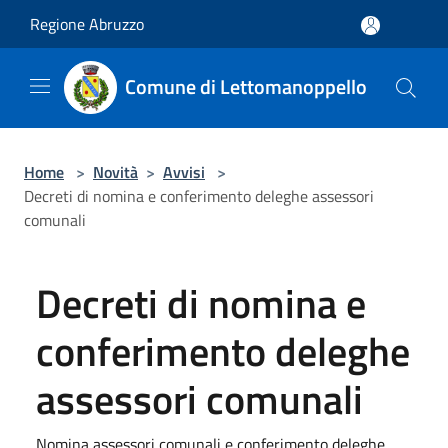
Salta al contenuto principale
Regione Abruzzo
Comune di Lettomanoppello
Home
>
Novità
>
Avvisi
>
Decreti di nomina e conferimento deleghe assessori
comunali
Decreti di nomina e
conferimento deleghe
assessori comunali
Nomina assessori comunali e conferimento deleghe