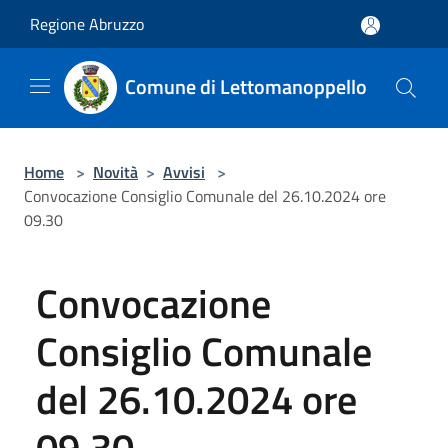
Salta al contenuto principale
Regione Abruzzo
Comune di Lettomanoppello
Home
>
Novità
>
Avvisi
>
Convocazione Consiglio Comunale del 26.10.2024 ore
09.30
Convocazione
Consiglio Comunale
del 26.10.2024 ore
09.30