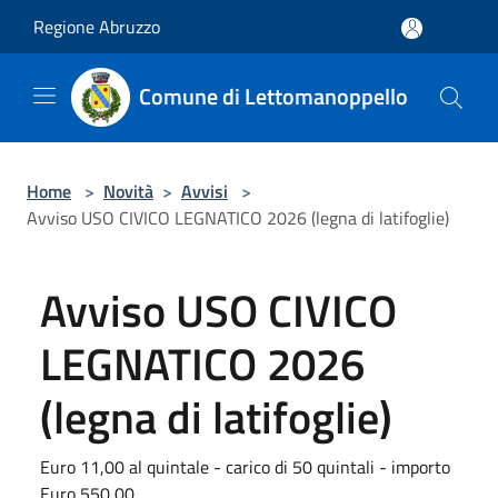
Salta al contenuto principale
Regione Abruzzo
Comune di Lettomanoppello
Home
>
Novità
>
Avvisi
>
Avviso USO CIVICO LEGNATICO 2026 (legna di latifoglie)
Avviso USO CIVICO
LEGNATICO 2026
(legna di latifoglie)
Euro 11,00 al quintale - carico di 50 quintali - importo
Euro 550,00