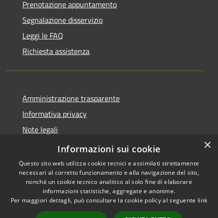
Prenotazione appuntamento
Segnalazione disservizio
Leggi le FAQ
Richiesta assistenza
Amministrazione trasparente
Informativa privacy
Note legali
×
Dichiarazione di accessibilità
Informazioni sui cookie
Questo sito web utilizza cookie tecnici e assimilati strettamente
necessari al corretto funzionamento e alla navigazione del sito,
nonché un cookie tecnico analitico al solo fine di elaborare
informazioni statistiche, aggregate e anonime.
RSS
Copyright © 2026 • Comune di
Per maggiori dettagli, può consultare la cookie policy al seguente
link
Accessibilità
Lettomanoppello • Powered by
Privacy
Municipium
Accesso
•