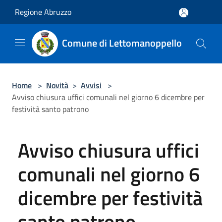
Salta al contenuto principale
Regione Abruzzo
Comune di Lettomanoppello
Home
>
Novità
>
Avvisi
>
Avviso chiusura uffici comunali nel giorno 6 dicembre per
festività santo patrono
Avviso chiusura uffici
comunali nel giorno 6
dicembre per festività
santo patrono