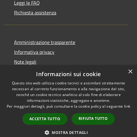
Leggi le FAQ
Richiesta assistenza
Amministrazione trasparente
Informativa privacy
Note legali
×
Dichiarazione di accessibilità
Informazioni sui cookie
Questo sito web utilizza cookie tecnici e assimilati strettamente
necessari al corretto funzionamento e alla navigazione del sito,
nonché un cookie tecnico analitico al solo fine di elaborare
informazioni statistiche, aggregate e anonime.
RSS
Copyright © 2026 • Comune di
Per maggiori dettagli, può consultare la cookie policy al seguente
link
Accessibilità
Lettomanoppello • Powered by
Privacy
Municipium
Accesso
•
RIFIUTA TUTTO
ACCETTA TUTTO
Cookie
redazione
Mappa del sito
MOSTRA DETTAGLI