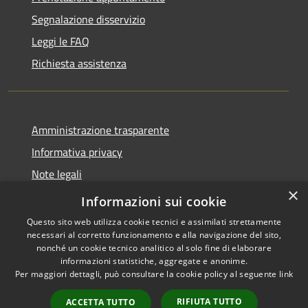
Segnalazione disservizio
Leggi le FAQ
Richiesta assistenza
Amministrazione trasparente
Informativa privacy
Note legali
×
Dichiarazione di accessibilità
Informazioni sui cookie
Questo sito web utilizza cookie tecnici e assimilati strettamente
necessari al corretto funzionamento e alla navigazione del sito,
nonché un cookie tecnico analitico al solo fine di elaborare
informazioni statistiche, aggregate e anonime.
RSS
Copyright © 2026 • Comune di
Per maggiori dettagli, può consultare la cookie policy al seguente
link
Accessibilità
Lettomanoppello • Powered by
Privacy
Municipium
Accesso
•
RIFIUTA TUTTO
ACCETTA TUTTO