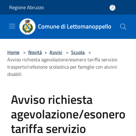
Salta al contenuto principale
Regione Abruzzo
Comune di Lettomanoppello
Home
>
Novità
>
Avvisi
>
Scuola
>
Avviso richiesta agevolazione/esonero tariffa servizio
trasporto/refezione scolastica per famiglie con alunni
disabili
Avviso richiesta
agevolazione/esonero
tariffa servizio