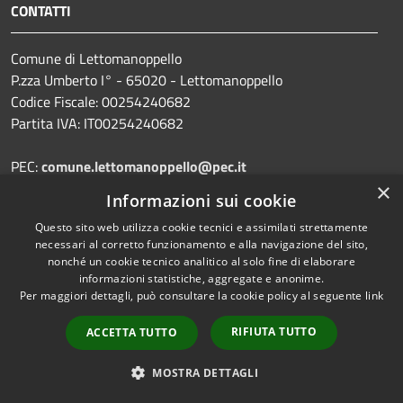
CONTATTI
Comune di Lettomanoppello
P.zza Umberto I° - 65020 - Lettomanoppello
Codice Fiscale: 00254240682
Partita IVA: IT00254240682
PEC:
comune.lettomanoppello@pec.it
Mail:
ufficio.protocollo@lettomanoppello.eu
×
Informazioni sui cookie
Centralino Unico: 085.8570755
Questo sito web utilizza cookie tecnici e assimilati strettamente
necessari al corretto funzionamento e alla navigazione del sito,
Codice Univoco: UFN1J9
nonché un cookie tecnico analitico al solo fine di elaborare
Codice IPA: c_e558
informazioni statistiche, aggregate e anonime.
Per maggiori dettagli, può consultare la cookie policy al seguente
link
RIFIUTA TUTTO
ACCETTA TUTTO
Prenotazione appuntamento
MOSTRA DETTAGLI
Segnalazione disservizio